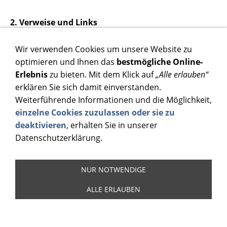
2. Verweise und Links
Bei direkten oder indirekten Verweisen auf fremde
Webseiten ("Hyperlinks"), die außerhalb des
Wir verwenden Cookies um unsere Website zu
Verantwortungsbereiches des Autors liegen, würde
optimieren und Ihnen das
bestmögliche Online-
eine Haftungsverpflichtung ausschließlich in dem Fall
Erlebnis
zu bieten. Mit dem Klick auf
„Alle erlauben“
in Kraft treten, in dem der Autor von den Inhalten
erklären Sie sich damit einverstanden.
Kenntnis hat und es ihm technisch möglich und
Weiterführende Informationen und die Möglichkeit,
zumutbar wäre, die Nutzung im Falle rechtswidriger
einzelne Cookies zuzulassen oder sie zu
Inhalte zu verhindern. Der Autor erklärt hiermit
deaktivieren
, erhalten Sie in unserer
ausdrücklich, dass zum Zeitpunkt der Linksetzung
Datenschutzerklärung.
keine illegalen Inhalte auf den zu verlinkenden Seiten
erkennbar waren. Auf die aktuelle und zukünftige
NUR NOTWENDIGE
Gestaltung, die Inhalte oder die Urheberschaft der
gelinkten / verknüpften Seiten hat der Autor keinerlei
ALLE ERLAUBEN
Einfluss. Deshalb distanziert er sich hiermit
ausdrücklich von allen Inhalten aller gelinkten /
verknüpften Seiten, die nach der Linksetzung