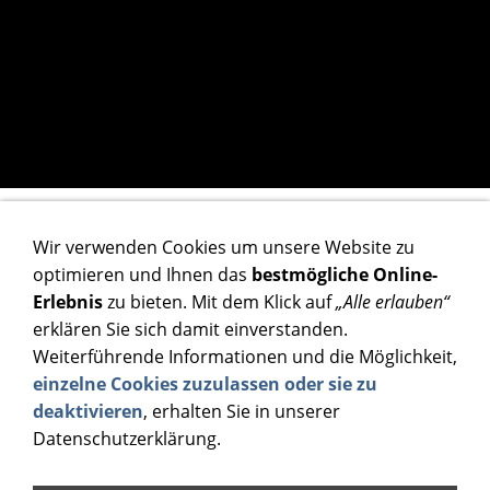
sitemap
Wir verwenden Cookies um unsere Website zu
optimieren und Ihnen das
bestmögliche Online-
UNSERE SITE IM ÜBERBLICK:
Erlebnis
zu bieten. Mit dem Klick auf
„Alle erlauben“
erklären Sie sich damit einverstanden.
Team
Weiterführende Informationen und die Möglichkeit,
Schornsteinfeger
einzelne Cookies zuzulassen oder sie zu
Energieberatung
deaktivieren
, erhalten Sie in unserer
Formulare (Download)
Datenschutzerklärung.
Rauch- / CO Warnmelder
Kontakt